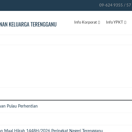
09-624 9355 / 57 
Info Korporat
Info YPKT
n Pulau Perhentian
n Maal Hijrah 1448H/2026 Peringkat Negeri Terengganu