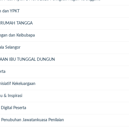
n dan YPKT
 RUMAH TANGGA
ngan dan Keibubapa
la Selangor
RAAN IBU TUNGGAL DUNGUN
erta
siatif Kekeluargaan
 & Inspirasi
igital Peserta
 Penubuhan Jawatankuasa Penilaian