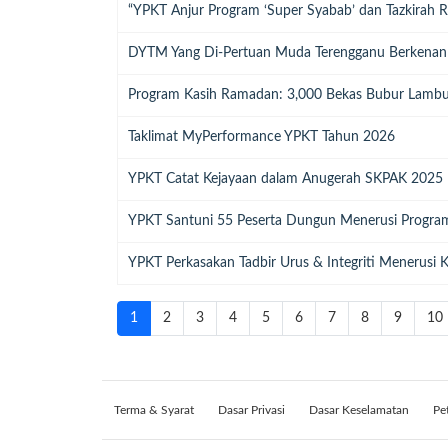
“YPKT Anjur Program ‘Super Syabab’ dan Tazkirah R
DYTM Yang Di-Pertuan Muda Terengganu Berkenan 
Program Kasih Ramadan: 3,000 Bekas Bubur Lambu
Taklimat MyPerformance YPKT Tahun 2026
YPKT Catat Kejayaan dalam Anugerah SKPAK 2025
YPKT Santuni 55 Peserta Dungun Menerusi Program
YPKT Perkasakan Tadbir Urus & Integriti Menerusi 
1
2
3
4
5
6
7
8
9
10
Terma & Syarat
Dasar Privasi
Dasar Keselamatan
Pe