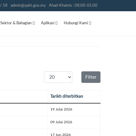
/ 58
admin@ypkt.gov.my
Ahad-Khamis : 08:00-05:00
Sektor & Bahagian
Aplikasi
Hubungi Kami
Papar #
Filter
Tarikh diterbitkan
19 Julai 2026
09 Julai 2026
17 Jun 2026