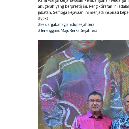
Kami warga kerja Yayasan Pembangunan Keluarga T
anugerah yang berprestij ini. Pengiktirafan ini ad
jabatan. Semoga kejayaan ini menjadi inspirasi k
#ypkt
#keluargabahagiahidupsejahtera
#TerengganuMajuBerkatSejahtera