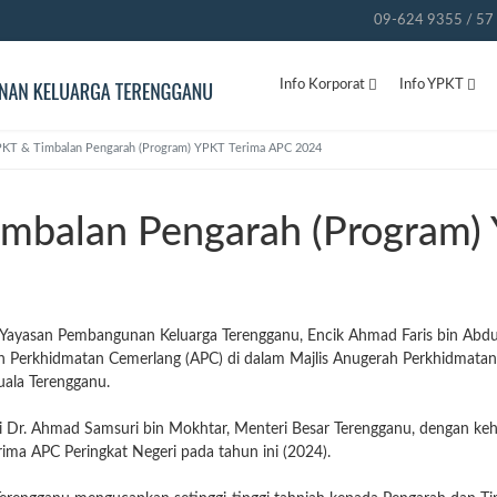
09-624 9355 / 57 
Info Korporat
Info YPKT
PKT & Timbalan Pengarah (Program) YPKT Terima APC 2024
mbalan Pengarah (Program)
 Yayasan Pembangunan Keluarga Terengganu, Encik Ahmad Faris bin Abdu
ah Perkhidmatan Cemerlang (APC) di dalam Majlis Anugerah Perkhidmata
uala Terengganu.
eri Dr. Ahmad Samsuri bin Mokhtar, Menteri
Besar Terengganu, dengan keh
ima APC Peringkat Negeri pada tahun ini (2024).