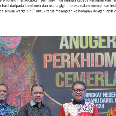
erengganu mengucapkan setinggi-tinggi tahniah kepada Pengarah dan Ti
alah hasil daripada komitmen dan usaha gigih mereka dalam memajukan ins
epada semua warga YPKT untuk terus melangkah ke hadapan dengan lebih 