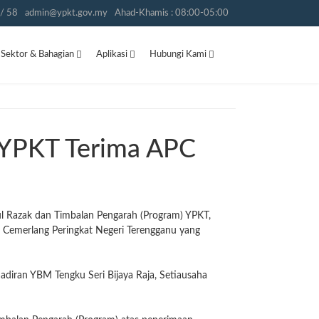
/ 58
admin@ypkt.gov.my
Ahad-Khamis : 08:00-05:00
Sektor & Bahagian
Aplikasi
Hubungi Kami
 YPKT Terima APC
l Razak dan Timbalan Pengarah (Program) YPKT,
n Cemerlang Peringkat Negeri Terengganu yang
adiran YBM Tengku Seri Bijaya Raja, Setiausaha