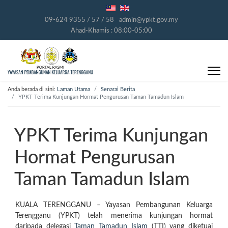
09-624 9355 / 57 / 58
admin@ypkt.gov.my
Ahad-Khamis : 08:00-05:00
Anda berada di sini:
Laman Utama
Senarai Berita
YPKT Terima Kunjungan Hormat Pengurusan Taman Tamadun Islam
YPKT Terima Kunjungan
Hormat Pengurusan
Taman Tamadun Islam
KUALA TERENGGANU – Yayasan Pembangunan Keluarga
Terengganu (YPKT) telah menerima kunjungan hormat
daripada delegasi
Taman Tamadun Islam
(TTI) yang diketuai