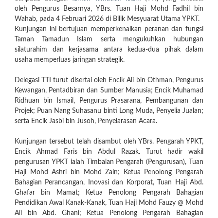
oleh Pengurus Besarnya, YBrs. Tuan Haji Mohd Fadhil bin
Wahab, pada 4 Februari 2026 di Bilik Mesyuarat Utama YPKT.
Kunjungan ini bertujuan memperkenalkan peranan dan fungsi
Taman Tamadun Islam serta mengukuhkan hubungan
silaturahim dan kerjasama antara kedua-dua pihak dalam
usaha memperluas jaringan strategik.
Delegasi TTI turut disertai oleh Encik Ali bin Othman, Pengurus
Kewangan, Pentadbiran dan Sumber Manusia; Encik Muhamad
Ridhuan bin Ismail, Pengurus Prasarana, Pembangunan dan
Projek; Puan Nang Suhasanu binti Long Muda, Penyelia Jualan;
serta Encik Jasbi bin Jusoh, Penyelarasan Acara.
Kunjungan tersebut telah disambut oleh YBrs. Pengarah YPKT,
Encik Ahmad Faris bin Abdul Razak. Turut hadir wakil
pengurusan YPKT ialah Timbalan Pengarah (Pengurusan), Tuan
Haji Mohd Ashri bin Mohd Zain; Ketua Penolong Pengarah
Bahagian Perancangan, Inovasi dan Korporat, Tuan Haji Abd.
Ghafar bin Mamat; Ketua Penolong Pengarah Bahagian
Pendidikan Awal Kanak-Kanak, Tuan Haji Mohd Fauzy @ Mohd
Ali bin Abd. Ghani; Ketua Penolong Pengarah Bahagian