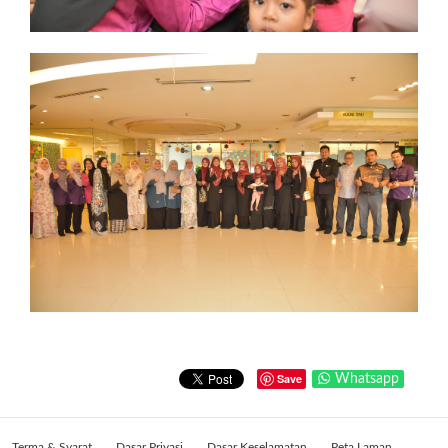
Save
Whatsapp
Terma & Syarat
Dasar Privasi
Dasar Keselamatan
Peta Laman