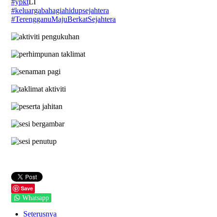
#ypkt
LI
#keluargabahagiahidupsejahtera
#TerengganuMajuBerkatSejahtera
Save
Whatsapp
Seterusnya