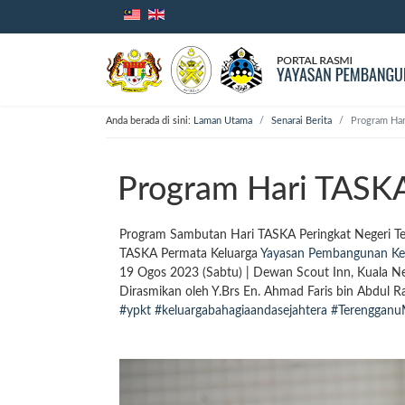
Anda berada di sini:
Laman Utama
Senarai Berita
Program Har
Program Hari TASKA
Program Sambutan Hari TASKA Peringkat Negeri T
TASKA Permata Keluarga
Yayasan Pembangunan Kel
19 Ogos 2023 (Sabtu) | Dewan Scout Inn, Kuala N
Dirasmikan oleh Y.Brs En. Ahmad Faris bin Abdul 
#ypkt
#keluargabahagiaandasejahtera
#Terengganu