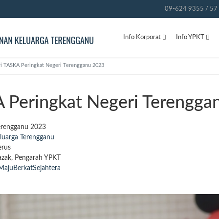
09-624 9355 / 57 
Info Korporat
Info YPKT
i TASKA Peringkat Negeri Terengganu 2023
 Peringkat Negeri Terengga
erengganu 2023
uarga Terengganu
erus
Razak, Pengarah YPKT
MajuBerkatSejahtera