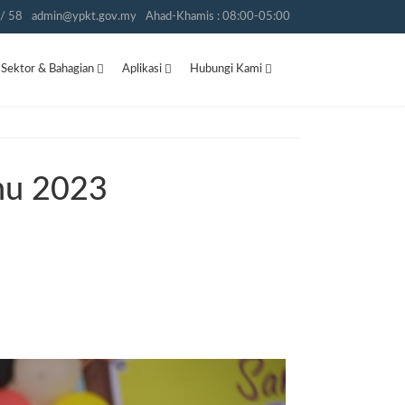
/ 58
admin@ypkt.gov.my
Ahad-Khamis : 08:00-05:00
Sektor & Bahagian
Aplikasi
Hubungi Kami
nu 2023