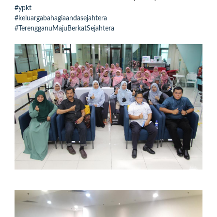
#ypkt
#keluargabahagiaandasejahtera
#TerengganuMajuBerkatSejahtera