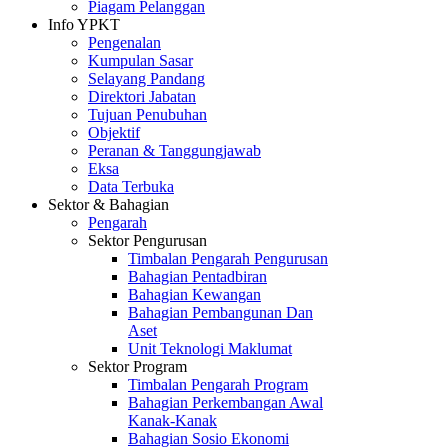
Piagam Pelanggan
Info YPKT
Pengenalan
Kumpulan Sasar
Selayang Pandang
Direktori Jabatan
Tujuan Penubuhan
Objektif
Peranan & Tanggungjawab
Eksa
Data Terbuka
Sektor & Bahagian
Pengarah
Sektor Pengurusan
Timbalan Pengarah Pengurusan
Bahagian Pentadbiran
Bahagian Kewangan
Bahagian Pembangunan Dan
Aset
Unit Teknologi Maklumat
Sektor Program
Timbalan Pengarah Program
Bahagian Perkembangan Awal
Kanak-Kanak
Bahagian Sosio Ekonomi