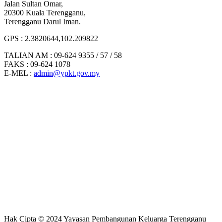
Jalan Sultan Omar,
20300 Kuala Terengganu,
Terengganu Darul Iman.
GPS : 2.3820644,102.209822
TALIAN AM : 09-624 9355 / 57 / 58
FAKS : 09-624 1078
E-MEL :
admin@ypkt.gov.my
Penafian : Yayasan Pembangunan Keluarga Terengganu tidak
bertanggungjawab terhadap sebarang kehilangan atau kerosakan
yang dialami kerana menggunakan maklumat dalam laman ini.
Hak Cipta © 2024 Yayasan Pembangunan Keluarga Terengganu