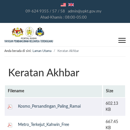
09-624 9355 / 57 / 58
admin@ypkt.gov.my
Ahad-Khamis : 08:00-05:00
Anda berada di sini:
Laman Utama
Keratan Akhbar
Keratan Akhbar
Filename
Size
602.13
Kosmo_Persandingan_Paling_Ramai
KB
667.45
Metro_Terkejut_Kahwin_Free
KB