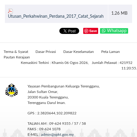
1.26 MB
Utusan_Perkahwinan_Perdana_2017_Catat_Sejarah
Save
Whatsapp
Terma & Syarat
Dasar Privasi
Dasar Keselamatan
Peta Laman
Pautan Kerajaan
Kemaskini Terkini : Khamis 06 Ogos 2026,
Jumlah Pelawat : 421952
11:20:55.
Yayasan Pembangunan Keluarga Terengganu,
Jalan Sultan Omar,
20300 Kuala Terengganu,
Terengganu Darul Iman.
GPS : 2.3820644,102.209822
TALIAN AM : 09-624 9355 / 57 / 58
FAKS : 09-624 1078
E-MEL :
admin@ypkt.gov.my