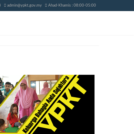
8
admin@ypkt.gov.my
Ahad-Khamis : 08:00-05:00