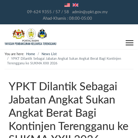
09-624 9355 / 57 / 58
admin@ypkt.gov.my
Ahad-Khamis : 08:00-05:00
You are here:
Home
News List
YPKT Dilantik Sebagai Jabatan Angkat Sukan Angkat Berat Bagi Kontinjen
Terengganu ke SUKMA XXII 2026
YPKT Dilantik Sebagai
Jabatan Angkat Sukan
Angkat Berat Bagi
Kontinjen Terengganu ke