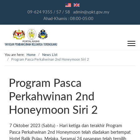
09-624 9355 / 57 / 58
admin@ypkt.gov.my
Ahad-Khamis : 08:00-05:00
You are here:
Home
News List
Program Pasca Perkahwinan 2nd Honeymoon Siri 2
Program Pasca
Perkahwinan 2nd
Honeymoon Siri 2
7 Oktober 2023 (Sabtu) - Hari ketiga dan terakhir Program
Pasca Perkahwinan 2nd Honeymoon telah diadakan bertempat
Hotel Balik Pulau, Melaka. Seramai 24 pasangan telah terpilih