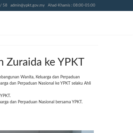
/ 58
admin@ypkt.gov.my
Ahad-Khamis : 08:00-05:00
h Zuraida ke YPKT
embangunan Wanita, Keluarga dan Perpaduan
arga dan Perpaduan Nasional ke YPKT selaku Ahli
 YPKT.
uarga dan Perpaduan Nasional bersama YPKT.