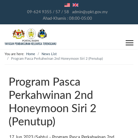
09-624 9355 / 57 / 58
admin@ypkt.gov.my
Ahad-Khamis : 08:00-05:00
You are here:
Home
News List
Program Pasca Perkahwinan 2nd Honeymoon Siri 2 (Penutup)
Program Pasca
Perkahwinan 2nd
Honeymoon Siri 2
(Penutup)
17 Jun 2023 (Sabtu) - Program Pasca Perkahwinan 2nd