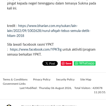
pingat kepada negeri terengganu dalam temasya Sukma pada
kali ini.
kredit :
https://www.bharian.com.my/sukan/lain-
lain/2022/09/1002628/nurul-afiqah-tebus-semula-detik-
hitam-2018
Sila lawati facebook rasmi YPKT
:
https://www.facebook.com/YPKTrg
untuk aktiviti/program
semasa berkaitan YPKT.
Save
Whatsapp
Terms & Conditions
Privacy Policy
Security Policy
Site Map
Government Links
Last Modified : Thursday 06 August 2026,
Total Visitors : 420078
11:20:55.