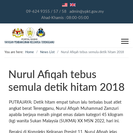
09-624 9355 / 57 / 58
admin@ypkt.gov.my
Ahad-Khamis : 08:00-05:00
You are here:
Home
News List
Nurul Afiqah tebus semula detik hitam 2018
Nurul Afiqah tebus
semula detik hitam 2018
PUTRAJAYA: Detik hitam empat tahun lalu terbalas buat atlet
angkat berat Terengganu, Nurul Afiqah Muhammad Zamzuri
apabila berjaya meraih pingat emas dalam kategori 45 kilogram
(kg) wanita Sukan Malaysia (SUKMA) XX MSN 2022, hari ini.
Beraksi di Kompleks Kejiranan Presint 11, Nurul Afiqah jelas